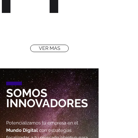
ASESORIA
AUDITORIA
VER MAS
SOMOS
INNOVADORES
Potencializamos tu empresa en el
Mundo Digital
con estrategias
focalizadas a tu mercado objetivo para