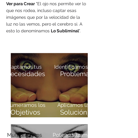
Ver para Crear
"El ojo nos permite ver lo
que nos rodea, incluso captar esas
imágenes que por la velocidad de la
luz no las vemos, pero el cerebro si. A
esto lo denominamos
Lo Subliminal
".
Captamos tus
Identificam
os el
Necesidades
Problema
Enumeramos los
Aplicamos la
Objetivos
Solución
M
ultiplicamos
Potencializamos